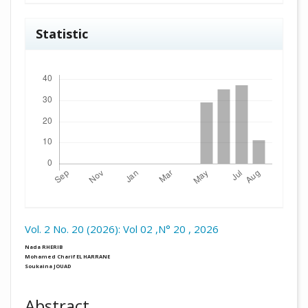
Statistic
Downloads
Vol. 2 No. 20 (2026): Vol 02 ,N° 20 , 2026
##plugins.themes.academic_pro.arti
Nada RHERIB
Mohamed Charif EL HARRANE
Soukaina JOUAD
Abstract