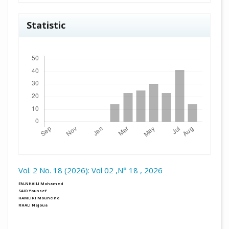
Statistic
Downloads
Vol. 2 No. 18 (2026): Vol 02 ,N° 18 , 2026
##plugins.themes.academic_pro.arti
EN-NHAILI Mohamed
SAID Youssef
HAMLIRI Mouhcine
RHALI Najoua